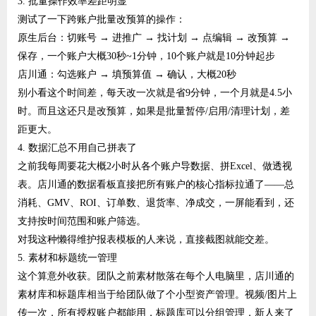
3. 批量操作效率差距明显
测试了一下跨账户批量改预算的操作：
原生后台：切账号 → 进推广 → 找计划 → 点编辑 → 改预算 →
保存，一个账户大概30秒~1分钟，10个账户就是10分钟起步
店川通：勾选账户 → 填预算值 → 确认，大概20秒
别小看这个时间差，每天改一次就是省9分钟，一个月就是4.5小
时。而且这还只是改预算，如果是批量暂停/启用/清理计划，差
距更大。
4. 数据汇总不用自己拼表了
之前我每周要花大概2小时从各个账户导数据、拼Excel、做透视
表。店川通的数据看板直接把所有账户的核心指标拉通了——总
消耗、GMV、ROI、订单数、退货率、净成交，一屏能看到，还
支持按时间范围和账户筛选。
对我这种懒得维护报表模板的人来说，直接截图就能交差。
5. 素材和标题统一管理
这个算意外收获。团队之前素材散落在每个人电脑里，店川通的
素材库和标题库相当于给团队做了个小型资产管理。视频/图片上
传一次，所有授权账户都能用，标题库可以分组管理，新人来了