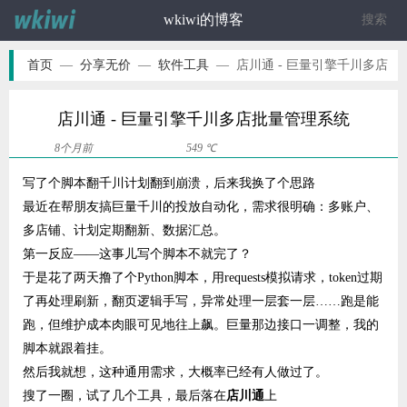
wkiwi的博客
ဆ
首页
—
分享无价
—
软件工具
—
店川通 - 巨量引擎千川多店
批量管理系统
店川通 - 巨量引擎千川多店批量管理系统
8个月前
549 ℃
写了个脚本翻千川计划翻到崩溃，后来我换了个思路
最近在帮朋友搞巨量千川的投放自动化，需求很明确：多账户、
多店铺、计划定期翻新、数据汇总。
第一反应——这事儿写个脚本不就完了？
于是花了两天撸了个Python脚本，用requests模拟请求，token过期
了再处理刷新，翻页逻辑手写，异常处理一层套一层……跑是能
跑，但维护成本肉眼可见地往上飙。巨量那边接口一调整，我的
脚本就跟着挂。
然后我就想，这种通用需求，大概率已经有人做过了。
搜了一圈，试了几个工具，最后落在
店川通
上