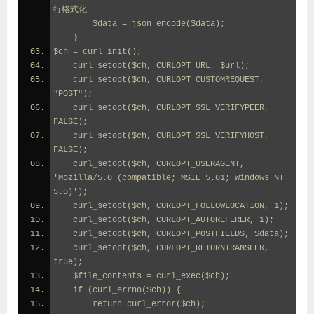
行格式化
$data
=
json_encode
(
$data
);
    }
$ch = curl_init();         
    curl_setopt($ch, CURLOPT_URL, $url);
    curl_setopt($ch, CURLOPT_CUSTOMREQUEST, 
"POST");
    curl_setopt($ch, CURLOPT_SSL_VERIFYPEER, 
FALSE);
    curl_setopt($ch, CURLOPT_SSL_VERIFYHOST, 
FALSE);
    curl_setopt($ch, CURLOPT_USERAGENT, 
'Mozilla/5.0 (compatible; MSIE 5.01; Windows NT 
5.0)');
    curl_setopt($ch, CURLOPT_FOLLOWLOCATION, 1);
    curl_setopt($ch, CURLOPT_AUTOREFERER, 1);
    curl_setopt($ch, CURLOPT_POSTFIELDS, $data);
    curl_setopt($ch, CURLOPT_RETURNTRANSFER, 
true);
    $file_contents = curl_exec($ch);
    if (curl_errno($ch)) {
        return curl_error($ch);