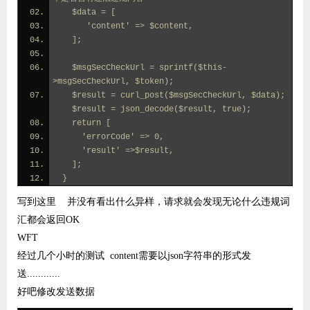
    $data = [
       'content' => $content,
    ];
    $msgSecCheckUrl = sprintf($this-
>msgSecCheckUrl, $token);
    $result = curl_post($msgSecCheckUrl, $data);
    $result = json_decode($result, true);  
    return [
      'errorCode' => 0,
      'result' =>$result,
    ];
  }
写到这里 并没有看出什么异样，请求就会发现无论什么违规词
汇都会返回OK
WFT
经过几个小时的测试
content需要以json字符串的形式发
送............
好吧修改发送数据