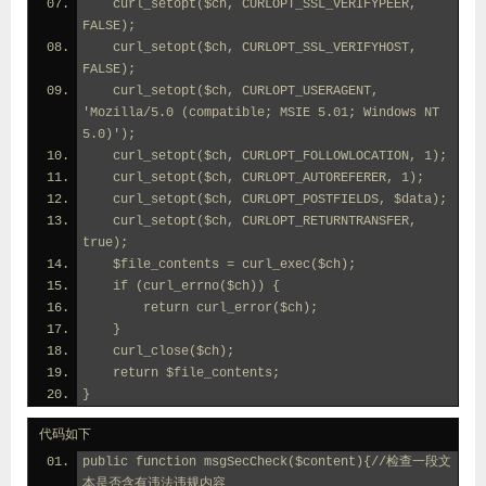
    curl_setopt($ch, CURLOPT_SSL_VERIFYPEER, 
FALSE);
    curl_setopt($ch, CURLOPT_SSL_VERIFYHOST, 
FALSE);
    curl_setopt($ch, CURLOPT_USERAGENT, 
'Mozilla/5.0 (compatible; MSIE 5.01; Windows NT 
5.0)');
    curl_setopt($ch, CURLOPT_FOLLOWLOCATION, 1);
    curl_setopt($ch, CURLOPT_AUTOREFERER, 1);
    curl_setopt($ch, CURLOPT_POSTFIELDS, $data);
    curl_setopt($ch, CURLOPT_RETURNTRANSFER, 
true);
    $file_contents = curl_exec($ch);
    if (curl_errno($ch)) {
        return curl_error($ch);
    }
    curl_close($ch);
    return $file_contents;
}
代码如下
public function msgSecCheck($content){//检查一段文
本是否含有违法违规内容