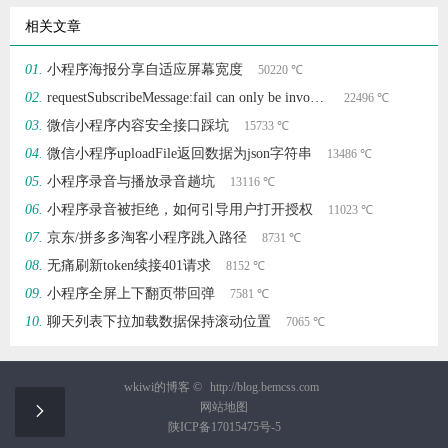
相关文章
小程序海报分享自适应屏幕宽度
50220 ℃
requestSubscribeMessage:fail can only be invoked by user TAP gesture.
22496 ℃
微信小程序内容安全接口踩坑
15733 ℃
微信小程序uploadFile返回数据为json字符串
13486 ℃
小程序录音与播放录音趟坑
13116 ℃
小程序录音被拒绝，如何引导用户打开授权
11023 ℃
京东/拼多多淘客小程序跳入路径
8731 ℃
无痛刷新token续接401请求
8152 ℃
小程序全屏上下翻页带回弹
7581 ℃
聊天列表下拉加载数据保持滚动位置
7065 ℃
wkiwi的博客 ©
http://blog.bemcss.com
网站地图

陕ICP备17015475号-5