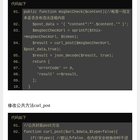
代码如下
public function msgSecCheck($content){//检查一段文
本是否含有违法违规内容
    $post_data = '{ "content":"'.$content.'" }';
    $msgSecCheckUrl = sprintf($this-
>msgSecCheckUrl, $token);
    $result = curl_post($msgSecCheckUrl, 
$post_data,true);
    $result = json_decode($result, true);  
    return [
      'errorCode' => 0,
      'result' =>$result,
    ];
  }
修改公共方法
curl_post
代码如下
//公共封装post方法
function curl_post($url,$data,
$type
=
false
){
if
(
!
$type
){ //默认为false，在内容安全校验你时不进