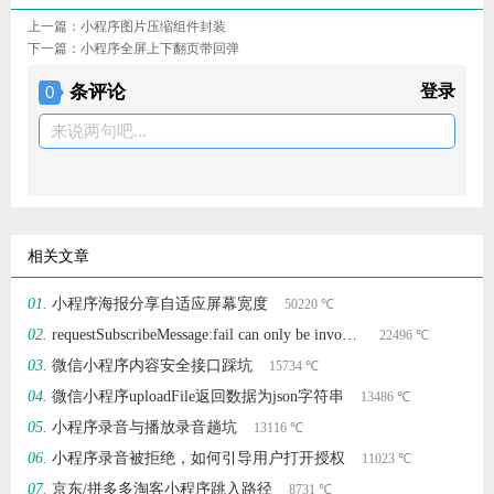
上一篇：
小程序图片压缩组件封装
下一篇：
小程序全屏上下翻页带回弹
条评论
登录
0
来说两句吧...
相关文章
小程序海报分享自适应屏幕宽度
50220 ℃
requestSubscribeMessage:fail can only be invoked by user TAP gesture.
22496 ℃
微信小程序内容安全接口踩坑
15734 ℃
微信小程序uploadFile返回数据为json字符串
13486 ℃
小程序录音与播放录音趟坑
13116 ℃
小程序录音被拒绝，如何引导用户打开授权
11023 ℃
京东/拼多多淘客小程序跳入路径
8731 ℃