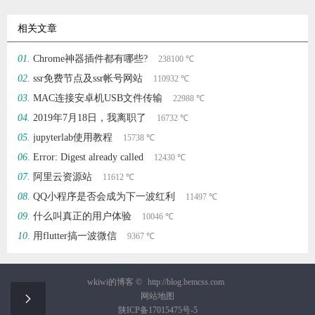
相关文章
Chrome神器插件都有哪些?
238100 ℃
ssr免费节点及ssr帐号网站
110932 ℃
MAC连接安卓机USB文件传输
22988 ℃
2019年7月18日，我离职了
16732 ℃
jupyterlab使用教程
15738 ℃
Error: Digest already called
12430 ℃
阿里云资源站
11612 ℃
QQ小程序是否会成为下一波红利
11497 ℃
什么叫真正的用户体验
10046 ℃
用flutter搞一波微信
9367 ℃
wkiwi的博客 ©
http://blog.bemcss.com
网站地图

陕ICP备17015475号-5