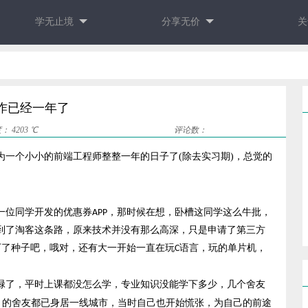
学无止境
分享无价
关
作已经一年了
度：
4203 ℃
评论数：
为一个小小的前端工程师整整一年的日子了(除去实习期)，总觉的
校一位同学开发的优惠券APP，那时候在想，卧槽这同学这么牛批，
到了淘客这条路，原来技术并没有那么高深，只是申请了第三方
下了种子吧，哦对，还有大一开始一直在玩C语言，玩的单片机，
碌了，平时上课都没怎么学，专业知识没能学下多少，几个舍友
ava 的舍友都已身居一线城市，当时自己也开始慌张，为自己的前途