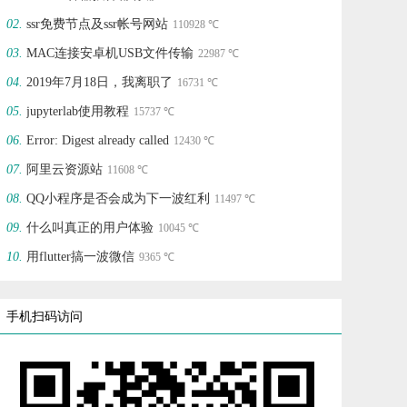
ssr免费节点及ssr帐号网站
110928 ℃
MAC连接安卓机USB文件传输
22987 ℃
2019年7月18日，我离职了
16731 ℃
jupyterlab使用教程
15737 ℃
Error: Digest already called
12430 ℃
阿里云资源站
11608 ℃
QQ小程序是否会成为下一波红利
11497 ℃
什么叫真正的用户体验
10045 ℃
用flutter搞一波微信
9365 ℃
手机扫码访问