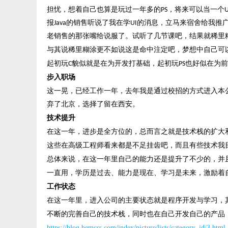
担忧，想着自己也算是玩过一年多的PS，将来可以当一个
报Java的销售听说了我在学UI的消息，立马来宿舍给我
老销售的那张嘴给说服了。试听了几节课吧，结果就稀里糊
与其说稀里糊涂更不如说这是命中注定吧，梦想中自己可
起初玩
C貌似就是在为开发打基础，起初玩PS也好似在为
步入职场
这一晃，已经工作一年，去年我是通过校招的方式进入本
弃了北京，选择了留在西安。
技术提升
在这一年，进步是全方位的，总而言之就是技术栈的扩大
这些在高级工程师看来都是不足挂齿吧，而且有些技术我
总体来说，在这一年里自己的能力还是提升了不少的，并
一直用，学历是过去、能力是现在、学习是未来，激励着
工作状态
在这一年里，进入公司的主要状态就是程序开发与学习，
不断的完善自己的技术栈，同时也在自己开发自己的产品
https://blog.bemcss.com/index/picture/lists/category_id/3.html