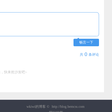
畅言一下
0
共
条评论
，快来抢沙发吧~
wkiwi的博客 ©
http://blog.bemcss.com