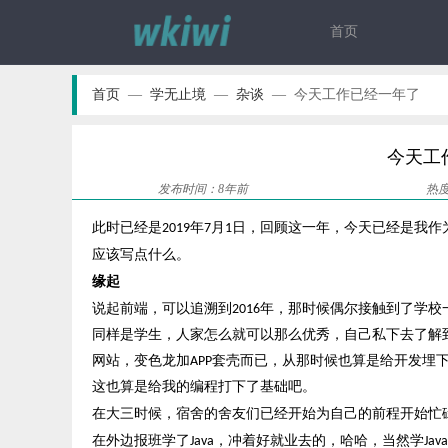
首页
首页
—
学无止境
—
杂谈
—
今天工作已经一年了
今天工
发布时间：
8年前
热
此时已经是
回顾这一年
，
今天已经是我作
2019年7月1日，
应该写点什么。
缘起
说起前端，可以追溯到
2016年，那时候偶尔接触到了学
同样是学生，人家怎么就可以那么优秀，自己私下去了解
网站，变色龙加APP套壳而已，从那时候也算是给开发埋
这也算是给我的编程打下了基础吧。
在大三时候，宿舍的舍友们已经开始为自己的前程开始忙
在外边报班学了
Java，冲着好就业去的，哈哈，当然学J