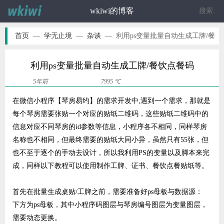
wkiwi的博客
ဆ
首页
—
学无止境
—
杂谈
—
利用ps变量批量自动生成工牌/餐
饮点餐码
利用ps变量批量自动生成工牌/餐饮点餐码
5年前
7995 ℃
在微信小程序【琴房易约】的需求开发中,遇到一个需求，那就是
每个琴房需要张贴一个对应的贴纸二维码，这些贴纸二维码中的
信息对应不同琴房的id参数等信息，小程序各不相同，同样琴房
名称也不相同，但最终需要的贴纸大同小异，虽然只有55张，但
也不至于逐个的手动去设计，所以我利用PS的变量以及脚本来完
成，同样以下教程可以使用制作工牌、证书、餐饮点餐贴纸等。
首先在批量生成桌贴/工牌之前，需要准备好ps母板与数据源：
下方为ps母板，其中小程序码图层与琴房编号图层为变量图层，
需要动态更换。